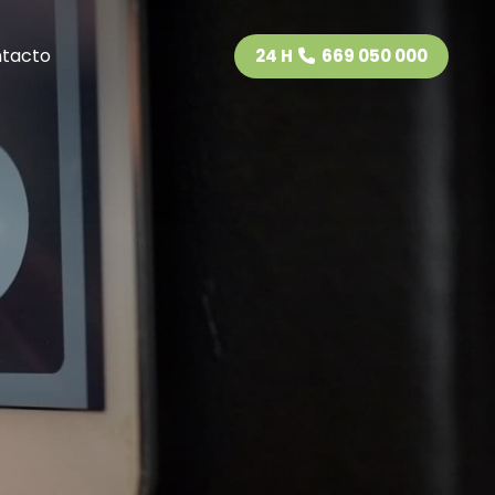
tacto
24 H
669 050 000