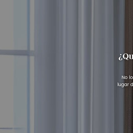
¿Qu
No l
lugar 