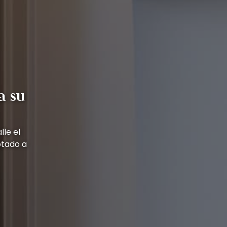
a su
le el
ptado a